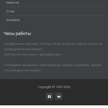
Новости
О нас
Контакты
Часы работы
понедельник-пятница с 10.00 до 14.00, встреча в офисе только по
предварительной записи
суббота, воскресенье - выходные дни
соблюдаем праздники, чтим традиции, верим в приметы, любим
пословицы и поговорки
Copyright © 1997-2026