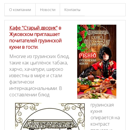
О компании
Новости
Контакты
Кафе "Старый дворик"
в
Жуковском приглашает
почитателей грузинской
кухни в гости.
Многие из грузинских блюд,
такие как цыплёнок табака,
харчо, хачапури, широко
известны в мире и стали
фактически
интернациональными. В
составлении блюд
грузинская
кухня
опирается на
контраст