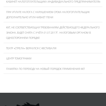
КАБИНЕТ НАЛОГОПЛАТЕЛЬЩИКА ИНДИВИДУАЛЬНОГО ПРЕДПРИНИМАТЕЛЯ»
ПРИ УПЛАТЕ НАЛОГА С НАРУШЕНИЕМ СРОКА НАЛОГОПЛАТЕЛЬЩИК
ДОПОЛНИТЕЛЬНО УПЛАЧИВАЕТ ПЕНИ
ККТ, НЕ СООТВЕТСТВУЮЩАЯ ТРЕБОВАНИЯМ ДЕЙСТВУЮЩЕГО ФЕДЕРАЛЬНОГО
ЗАКОНА, БУДЕТ СНЯТА С УЧЁТА 01.07.2017Г. НАЛОГОВЫМ ОРГАНОМ В
ОДНОСТОРОННЕМ ПОРЯДКЕ
ТЕАТР «СТРЕЛА» ВЕРНУЛСЯ С ФЕСТИВАЛЯ!
ЦЕНТР ТОМОГРАФИИ
ПАМЯТКА ПО ПЕРЕХОДУ НА НОВЫЙ ПОРЯДОК ПРИМЕНЕНИЯ ККТ