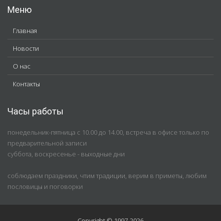
Меню
Главная
Новости
О нас
Контакты
Часы работы
понедельник-пятница с 10.00 до 14.00, встреча в офисе только по
предварительной записи
суббота, воскресенье - выходные дни
соблюдаем праздники, чтим традиции, верим в приметы, любим
пословицы и поговорки
Copyright © 1997-2026