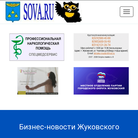
Toggle
naviga
Бизнес-новости Жуковского