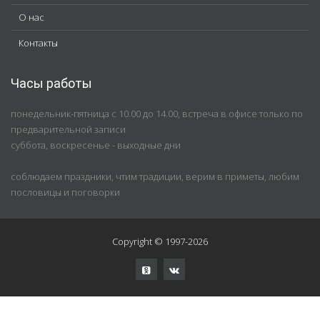
О нас
Контакты
Часы работы
понедельник-пятница с 10.00 до 14.00, встреча в офисе только по
предварительной записи
суббота, воскресенье - выходные дни
соблюдаем праздники, чтим традиции, верим в приметы, любим
пословицы и поговорки
Copyright © 1997-2026