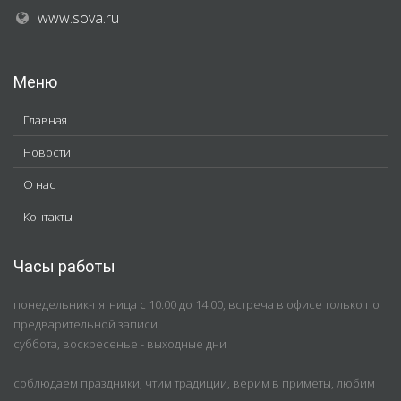
www.sova.ru
Меню
Главная
Новости
О нас
Контакты
Часы работы
понедельник-пятница с 10.00 до 14.00, встреча в офисе только по
предварительной записи
суббота, воскресенье - выходные дни
соблюдаем праздники, чтим традиции, верим в приметы, любим