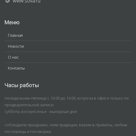
www.sova.ru
Меню
Главная
Новости
О нас
Контакты
Часы работы
понедельник-пятница с 10.00 до 14.00, встреча в офисе только по
предварительной записи
суббота, воскресенье - выходные дни
соблюдаем праздники, чтим традиции, верим в приметы, любим
пословицы и поговорки