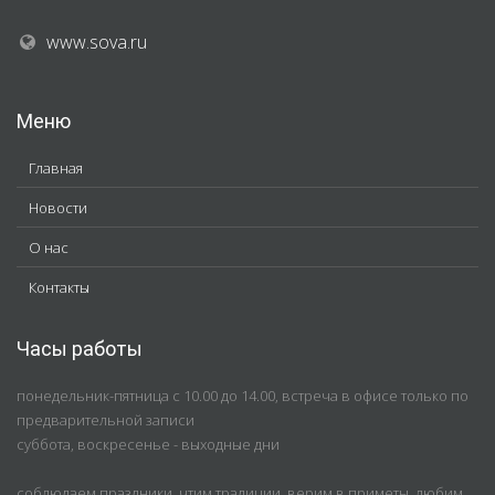
www.sova.ru
Меню
Главная
Новости
О нас
Контакты
Часы работы
понедельник-пятница с 10.00 до 14.00, встреча в офисе только по
предварительной записи
суббота, воскресенье - выходные дни
соблюдаем праздники, чтим традиции, верим в приметы, любим